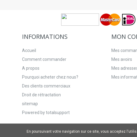
INFORMATIONS
MON CO
Accueil
Mes comma
Comment commander
Mes avoirs
A propos
Mes adresse
Pourquoi acheter chez nous?
Mes informat
Des clients commerciaux
Droit de rétractation
sitemap
Powered by totalsupport
En poursuivant votre navigation sur ce site, vous acceptez l'utili