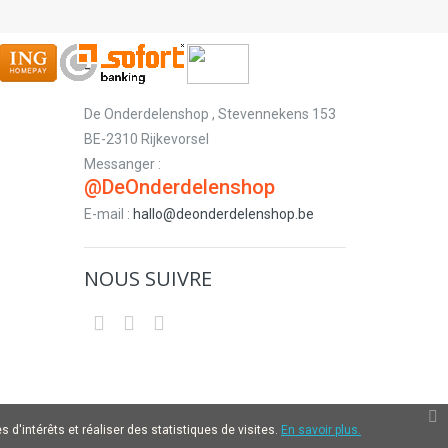
-
De Onderdelenshop , Stevennekens 153
BE-2310 Rijkevorsel
Messanger :
@DeOnderdelenshop
E-mail :
hallo@deonderdelenshop.be
NOUS SUIVRE
 d'intérêts et réaliser des statistiques de visites.
En savoir plus.