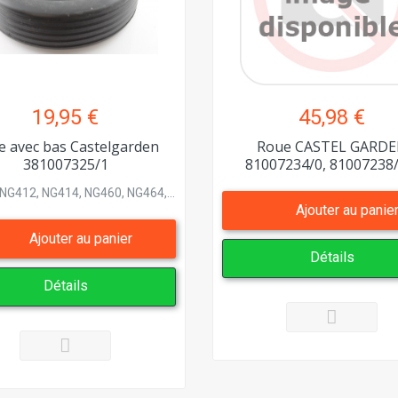
19,95 €
45,98 €
e avec bas Castelgarden
Roue CASTEL GARD
381007325/1
81007234/0, 81007238/0
NG412, NG414, NG460, NG464,...
Ajouter au panie
Ajouter au panier
Détails
Détails