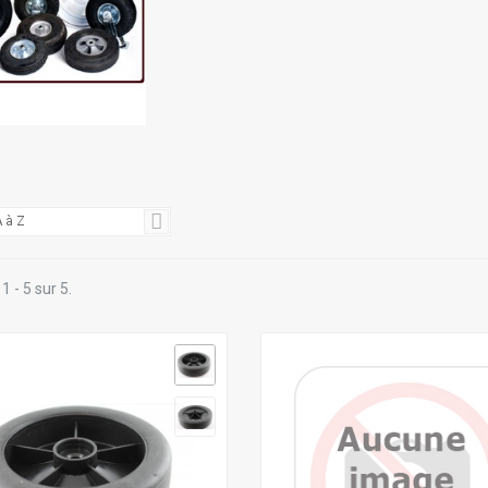
S
 à Z
1 - 5 sur 5.