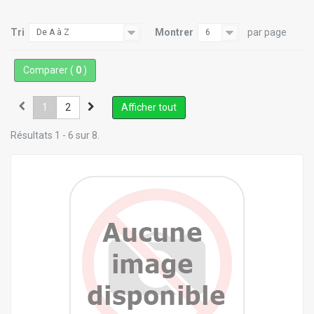
Tri
Montrer
par page
De A à Z
6
Comparer (
0
)
1
2
Afficher tout
Résultats 1 - 6 sur 8.