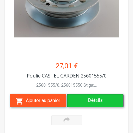
27,01 €
Poulie CASTEL GARDEN 25601555/0
25601555/0, 256015550 Stiga:...
Détails
Ajouter au panier