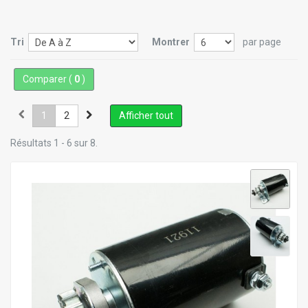
Tri
Montrer
par page
Comparer (
0
)
1
2
Afficher tout
Résultats 1 - 6 sur 8.