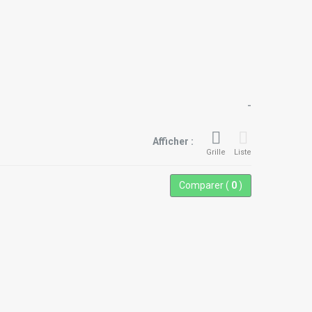
-
Afficher :
Grille
Liste
Comparer (
0
)