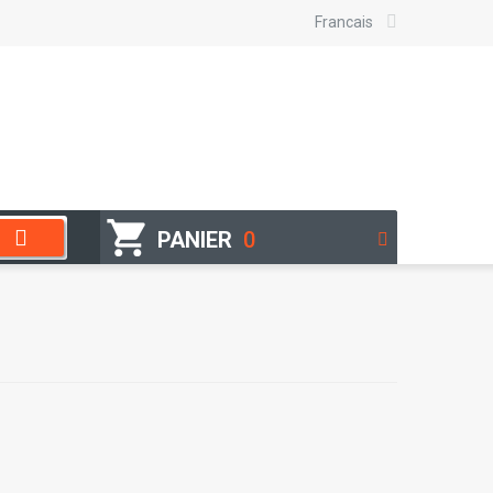
Francais
PANIER
0