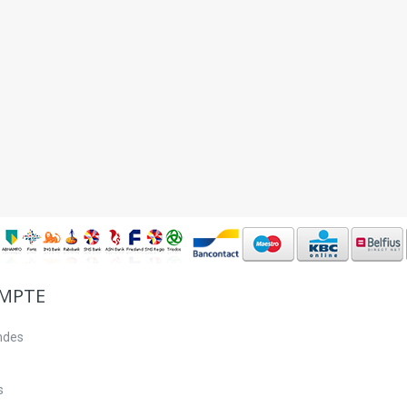
MPTE
ndes
s