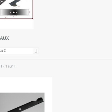
EAUX
 à Z
1 - 1 sur 1.