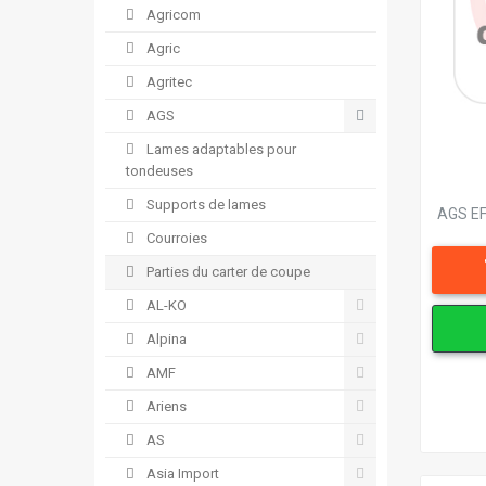
Agricom
Agric
Agritec
AGS
Lames adaptables pour
tondeuses
Supports de lames
AGS EF
Courroies
Parties du carter de coupe
AL-KO
Alpina
AMF
Ariens
AS
Asia Import