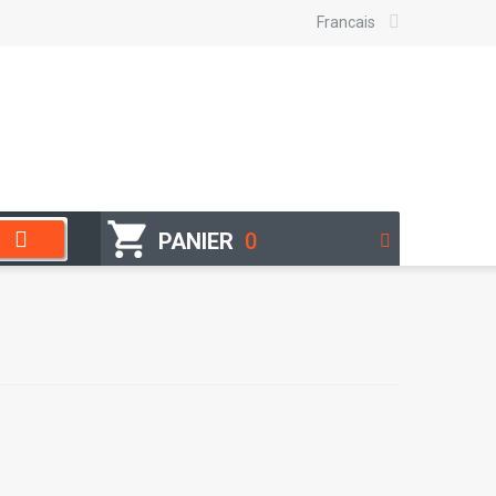
Francais
PANIER
0