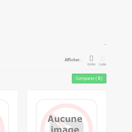
-
Afficher :
Grille
Liste
Comparer (
0
)