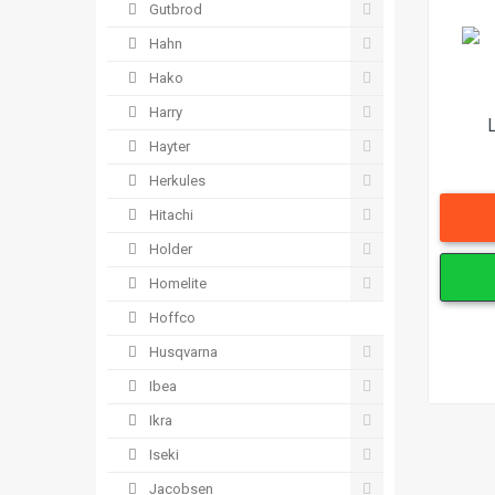
Gutbrod
Hahn
Hako
Harry
Hayter
Herkules
Hitachi
Holder
Homelite
Hoffco
Husqvarna
Ibea
Ikra
Iseki
Jacobsen