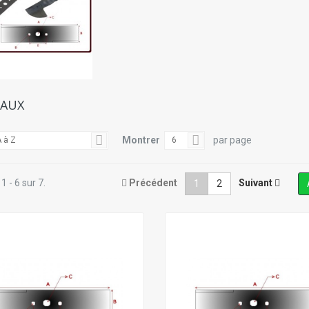
EAUX
Montrer
par page
 à Z
6
1 - 6 sur 7.
Précédent
Suivant
1
2