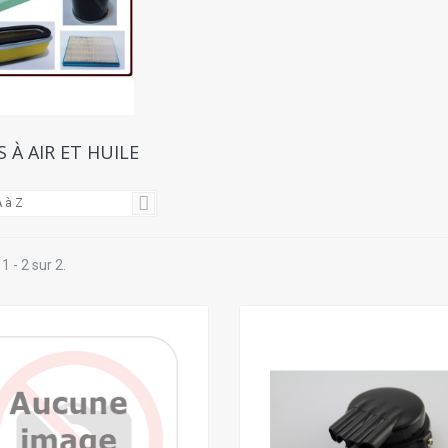
S À AIR ET HUILE
 à Z
1 - 2 sur 2.