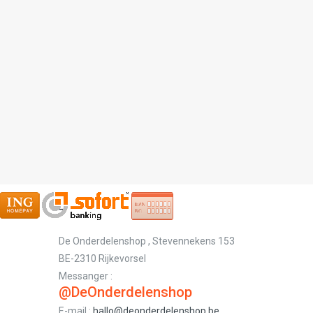
-
De Onderdelenshop , Stevennekens 153
BE-2310 Rijkevorsel
Messanger :
@DeOnderdelenshop
E-mail :
hallo@deonderdelenshop.be