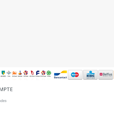
MPTE
ndes