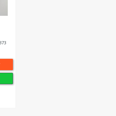
B373
r